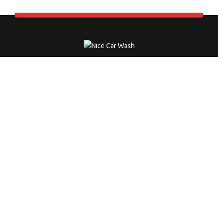
NICE CAR WASH
Die professionelle Autohandwäsche in Neuss.
Ausgezeichneter Service zu unschlagbaren Preisen.
Kontaktieren Sie uns jetzt. Wir beraten Sie gerne.
Impressum
|
Datenschutz