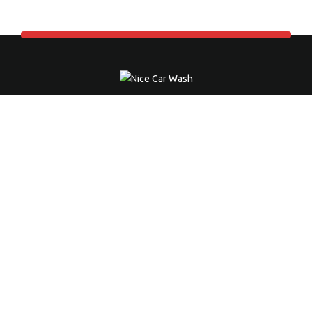
NICE CAR WASH
Die professionelle Autohandwäsche in Neuss.
Ausgezeichneter Service zu unschlagbaren Preisen.
Kontaktieren Sie uns jetzt. Wir beraten Sie gerne.
Impressum
|
Datenschutz