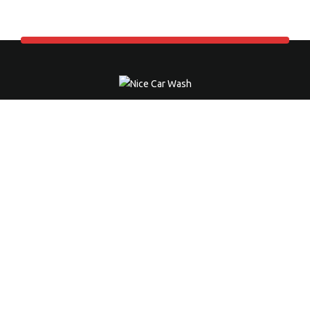
NICE CAR WASH
Die professionelle Autohandwäsche in Neuss.
Ausgezeichneter Service zu unschlagbaren Preisen.
Kontaktieren Sie uns jetzt. Wir beraten Sie gerne.
Impressum
|
Datenschutz