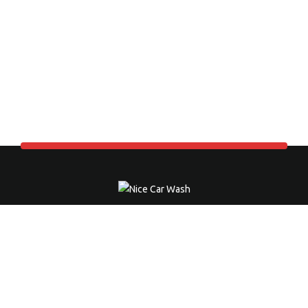
NICE CAR WASH
Die professionelle Autohandwäsche in Neuss.
Ausgezeichneter Service zu unschlagbaren Preisen.
Kontaktieren Sie uns jetzt. Wir beraten Sie gerne.